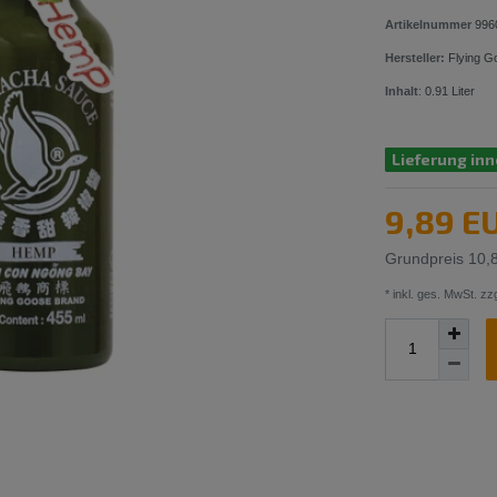
Artikelnummer
996
Hersteller:
Flying G
Inhalt
:
0.91
Liter
Lieferung inn
9,89 E
Grundpreis
10,8
* inkl. ges. MwSt. zzg