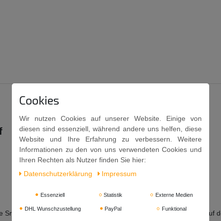
Cookies
Wir nutzen Cookies auf unserer Website. Einige von
diesen sind essenziell, während andere uns helfen, diese
f
Website und Ihre Erfahrung zu verbessern. Weitere
Informationen zu den von uns verwendeten Cookies und
Ihren Rechten als Nutzer finden Sie hier:
Daten­schutz­erklärung
Impressum
Essenziell
Statistik
Externe Medien
DHL Wunschzustellung
PayPal
Funktional
e Srirachasaucen finden Sie nun kinderleicht dank dem QR-Code auf d