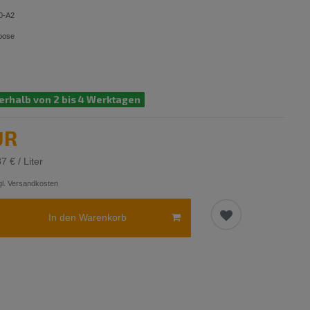
0-A2
oose
erhalb von 2 bis 4 Werktagen
UR
7 € / Liter
l.
Versandkosten
In den Warenkorb