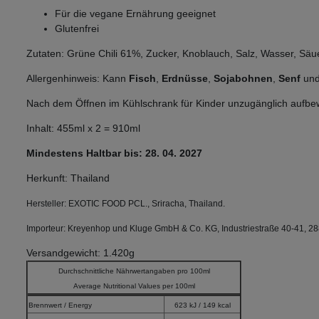
Für die vegane Ernährung geeignet
Glutenfrei
Zutaten: Grüne Chili 61%, Zucker, Knoblauch, Salz, Wasser, Säue
Allergenhinweis: Kann
Fisch
,
Erdnüsse
,
Sojabohnen
,
Senf
un
Nach dem Öffnen im Kühlschrank für Kinder unzugänglich aufb
Inhalt: 455ml x 2 = 910ml
Mindestens Haltbar bis: 28. 04. 2027
Herkunft: Thailand
Hersteller:
EXOTIC FOOD PCL., Sriracha, Thailand.
Importeur: Kreyenhop und Kluge GmbH & Co. KG, Industriestraße 40-41, 2
Versandgewicht: 1.420g
Durchschnittliche Nährwertangaben pro 100ml
Average Nutritional Values per 100ml
Brennwert / Energy
623 kJ / 149 kcal