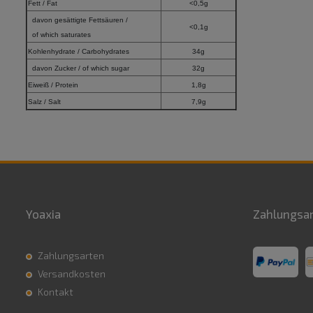
Fett / Fat
<0,5g
davon gesättigte Fettsäuren /
<0,1g
of which saturates
Kohlenhydrate / Carbohydrates
34g
davon Zucker / of which sugar
32g
Eiweiß / Protein
1,8g
Salz / Salt
7,9g
Yoaxia
Zahlungsa
Zahlungsarten
Versandkosten
Kontakt