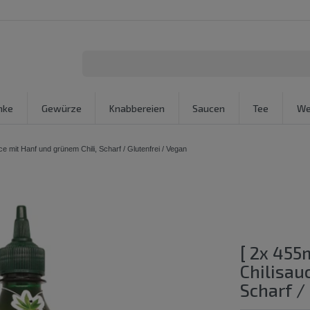
nke
Gewürze
Knabbereien
Saucen
Tee
We
mit Hanf und grünem Chili, Scharf / Glutenfrei / Vegan
[ 2x 455
Chilisau
Scharf /