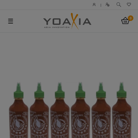
|
0
☰