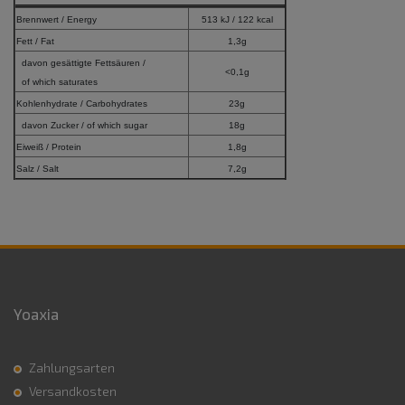
Brennwert / Energy
513 kJ / 122 kcal
Fett / Fat
1,3g
davon gesättigte Fettsäuren /
<0,1g
of which saturates
Kohlenhydrate / Carbohydrates
23g
davon Zucker / of which sugar
18g
Eiweiß / Protein
1,8g
Salz / Salt
7,2g
Yoaxia
Zahlungsarten
Versandkosten