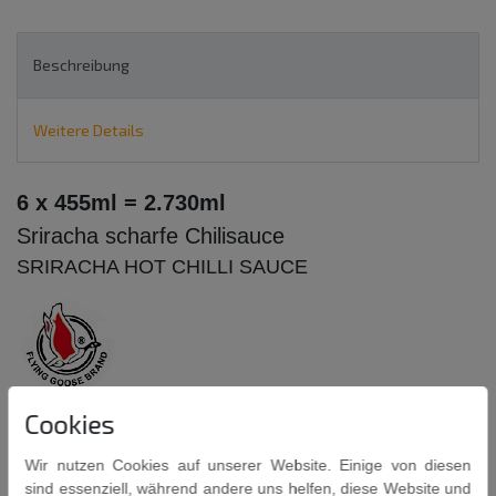
Beschreibung
Weitere Details
6 x 455ml = 2.730ml
Sriracha scharfe Chilisauce
SRIRACHA HOT CHILLI SAUCE
Cookies
Die ultimative, scharfe Sauce für Grillfleisch, kaltes
Fleisch, Schinken, Kebab, Döner, Sandwiches, Würstchen,
Wir nutzen Cookies auf unserer Website. Einige von diesen
Burger, Nudeln, Salate, Suppen und Eintöpfe.
sind essenziell, während andere uns helfen, diese Website und