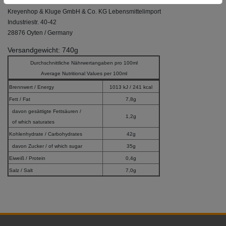
Importeur:
Kreyenhop & Kluge GmbH & Co. KG Lebensmittelimport
Industriestr. 40-42
28876 Oyten / Germany
Versandgewicht: 740g
Durchschnittliche Nährwertangaben pro 100ml
Average Nutritional Values per 100ml
Brennwert / Energy
1013 kJ / 241 kcal
Fett / Fat
7,8g
davon gesättigte Fettsäuren /
1,2g
of which saturates
Kohlenhydrate / Carbohydrates
42g
davon Zucker / of which sugar
35g
Eiweiß / Protein
0,4g
Salz / Salt
7,0g