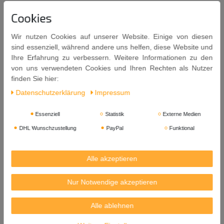
540ml Wasser zum Kochen bringen.
Cookies
6 Essöffel Suppenpaste unterrühren bis sie aufgelöst ist.
3-6g
Shimaya Dashino Moto
(Würzmittel für Suppen)
Wir nutzen Cookies auf unserer Website. Einige von diesen
hinzugeben.
sind essenziell, während andere uns helfen, diese Website und
Wahlweise Gemüse, Fleisch oder Fisch hinzugeben.
Ihre Erfahrung zu verbessern. Weitere Informationen zu den
von uns verwendeten Cookies und Ihren Rechten als Nutzer
Tipp: Durch das Mischen von heller und dunkler Miso
finden Sie hier:
Suppenpaste verleihen Sie der Suppe einen besonderen
Daten­schutz­erklärung
Impressum
Geschmack.
Shimaya Dashino Moto
- gibt es auch in unserem Shop > soweit
Essenziell
Statistik
Externe Medien
verfügbar (siehe Suppen).
DHL Wunschzustellung
PayPal
Funktional
Zutaten: Wasser, Sojabohnen, Reis Salz, Alkohol,
Geschmacksverstärker: Mononatriumglutamat, Farbstoff:
Alle akzeptieren
Riboflavine.
Inhalt: 500g
Nur Notwendige akzeptieren
Mindestens Haltbar bis: 21. 08. 2028
Alle ablehnen
Herkunft: Japan