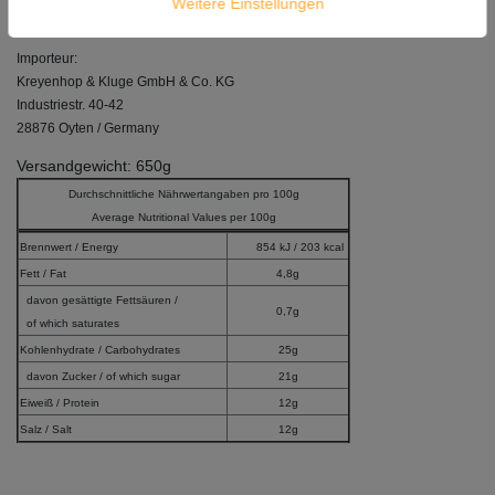
Weitere Einstellungen
Manufactured by: Shinjyo Miso Co., Ltd., Japan
Importeur:
Kreyenhop & Kluge GmbH & Co. KG
Industriestr. 40-42
28876 Oyten / Germany
Versandgewicht: 650g
Durchschnittliche Nährwertangaben pro 100g
Average Nutritional Values per 100g
Brennwert / Energy
854 kJ / 203 kcal
Fett / Fat
4,8g
davon gesättigte Fettsäuren /
0,7g
of which saturates
Kohlenhydrate / Carbohydrates
25g
davon Zucker / of which sugar
21g
Eiweiß / Protein
12g
Salz / Salt
12g