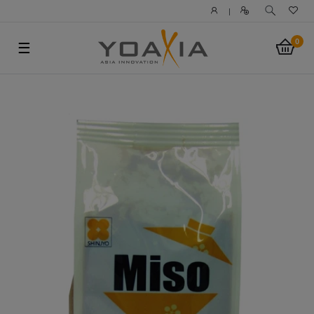
|
0
☰