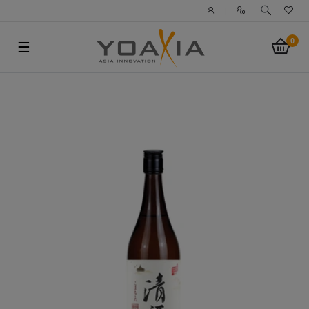
|
0
☰