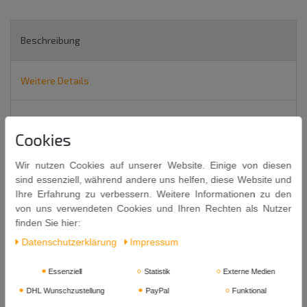
Beschreibung
Weitere Details
EU-Verantwortlicher
Cookies
Golden Turtle Sake 750ml
Wir nutzen Cookies auf unserer Website. Einige von diesen
sind essenziell, während andere uns helfen, diese Website und
Chinesisches alkoholhaltiges Getränk aus Reis (enthält
Ihre Erfahrung zu verbessern. Weitere Informationen zu den
Weizen)
von uns verwendeten Cookies und Ihren Rechten als Nutzer
alk. 14% vol
finden Sie hier:
Daten­schutz­erklärung
Impressum
Essenziell
Statistik
Externe Medien
DHL Wunschzustellung
PayPal
Funktional
Allergene: Weizen.