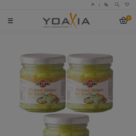
|
0
☰