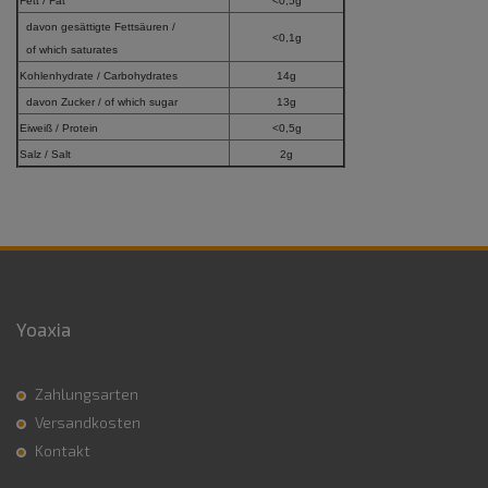
Fett / Fat
<0,5g
davon gesättigte Fettsäuren /
<0,1g
of which saturates
Kohlenhydrate / Carbohydrates
14g
davon Zucker / of which sugar
13g
Eiweiß / Protein
<0,5g
Salz / Salt
2g
Yoaxia
Zahlungsarten
Versandkosten
Kontakt