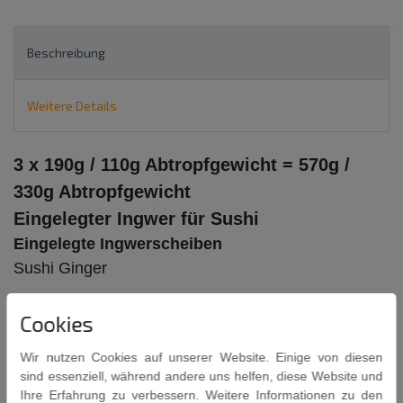
Beschreibung
Weitere Details
3 x 190g / 110g Abtropfgewicht = 570g /
330g Abtropfgewicht
Eingelegter Ingwer für Sushi
Eingelegte Ingwerscheiben
Sushi Ginger
Cookies
Wir nutzen Cookies auf unserer Website. Einige von diesen
sind essenziell, während andere uns helfen, diese Website und
Eingelegter Ingwer für Sushi, weiß, mit Zucker und
Ihre Erfahrung zu verbessern. Weitere Informationen zu den