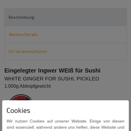
Beschreibung
Weitere Details
EU-Verantwortlicher
Eingelegter Ingwer
WEIß
für Sushi
WHITE GINGER FOR SUSHI, PICKLED
1.000g Abtropfgewicht
Cookies
Wir nutzen Cookies auf unserer Website. Einige von diesen
sind essenziell, während andere uns helfen, diese Website und
Eingelegter Ingwer, mit Süßungsmitteln.