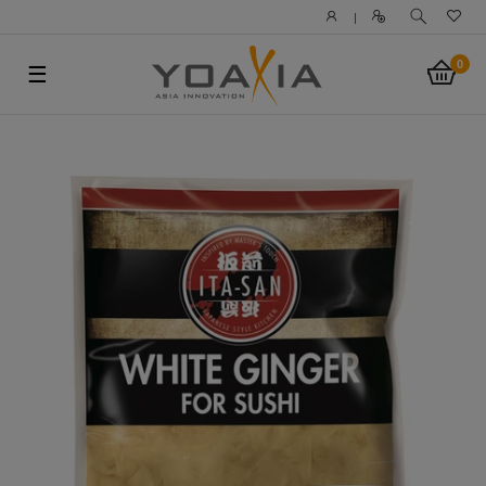
|
0
☰