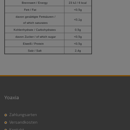
Brennwert / Energy
23 kJ / 6 kcal
Fett / Fat
<0,5g
davon gesättigte Fettsäuren /
<0,1g
of which saturates
Kohlenhydrate / Carbohydrates
0,5g
davon Zucker / of which sugar
<0,5g
Eiweiß / Protein
<0,5g
Salz / Salt
2,4g
Yoaxia
Zahlungsarten
Versandkosten
Kontakt