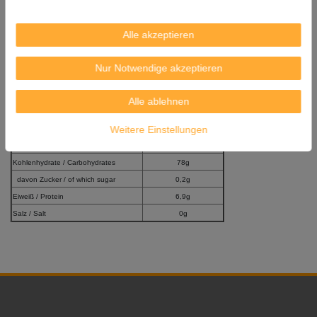
Herkunft: Verpackt in der EU
Importeur: Thai Mas B.V. Kievitsven 104, 5249 JK Rosmalen (NL)
Alle akzeptieren
Versandgewicht: 1.240 kg
Durchschnittliche Nährwertangaben pro 100g
Nur Notwendige akzeptieren
Average Nutritional Values per 100g
Brennwert / Energy
1478 kJ / 348 kcal
Alle ablehnen
Fett / Fat
0,7g
Weitere Einstellungen
davon gesättigte Fettsäuren /
0,2g
of which saturates
Kohlenhydrate / Carbohydrates
78g
davon Zucker / of which sugar
0,2g
Eiweiß / Protein
6,9g
Salz / Salt
0g