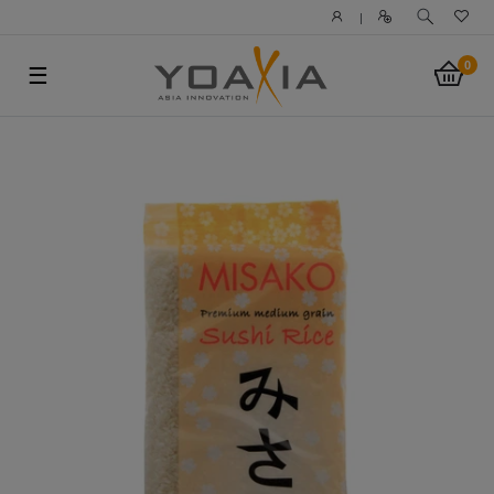
|
0
☰