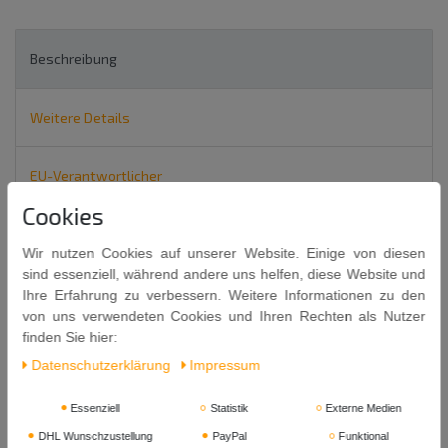
Beschreibung
Weitere Details
EU-Verantwortlicher
Cookies
Sushi Mittelkornreis 1kg
Wir nutzen Cookies auf unserer Website. Einige von diesen
PREMIUM MEDIUM GRAIN SUSHI RICE
sind essenziell, während andere uns helfen, diese Website und
Ihre Erfahrung zu verbessern. Weitere Informationen zu den
MISAKO
von uns verwendeten Cookies und Ihren Rechten als Nutzer
finden Sie hier:
Inhalt: 1kg Nettogewicht
Daten­schutz­erklärung
Impressum
Kühl und trocken lagern.
Essenziell
Statistik
Externe Medien
Mindestens Haltbar bis: 18. 04.
2028
DHL Wunschzustellung
PayPal
Funktional