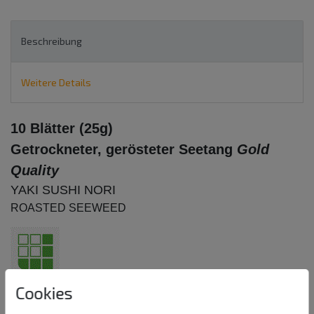
Beschreibung
Weitere Details
10 Blätter (25g)
Getrockneter, gerösteter Seetang
Gold
Quality
YAKI SUSHI NORI
ROASTED SEEWEED
Cookies
Seealgenblätter zum Sushi rollen (z.B.: Te-Maki-Sushi