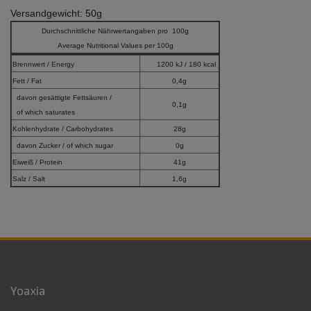
Versandgewicht: 50g
Durchschnittliche Nährwertangaben pro 100g
Average Nutritional Values per 100g
Brennwert / Energy
1200 kJ / 180 kcal
Fett / Fat
0,4g
davon gesättigte Fettsäuren /
0,1g
of which saturates
Kohlenhydrate / Carbohydrates
28g
davon Zucker / of which sugar
0g
Eiweiß / Protein
41g
Salz / Salt
1,6g
Yoaxia