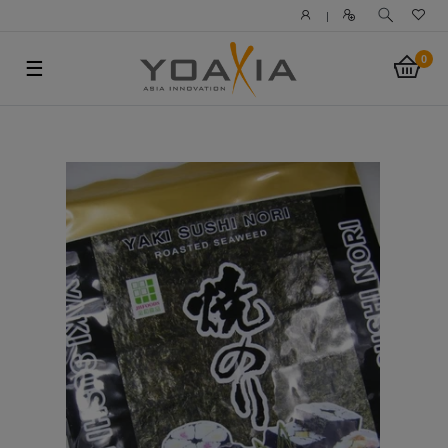
|
0
☰