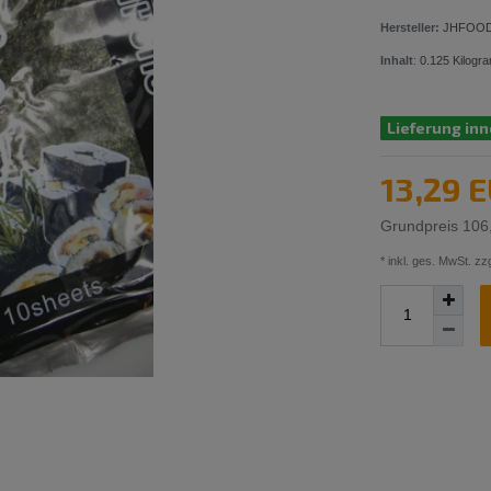
Hersteller:
JHFOO
Inhalt
:
0.125
Kilogr
Lieferung inn
13,29 
Grundpreis
106
* inkl. ges. MwSt. zzg