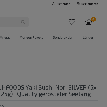
Anmelden
Registrieren
|
0
llness
Mengen Pakete
Sonderaktion
Länder
 JHFOODS Yaki Sushi Nori SILVER (5x
 125g) | Quality gerösteter Seetang
7-A5