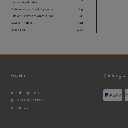
of which saturates
Kohlenhydrate / Carbohydrates
28g
davon Zucker / of which sugar
0g
Eiweiß / Protein
41g
Salz / Salt
1,6g
Yoaxia
Zahlungsa
Zahlungsarten
Versandkosten
Kontakt