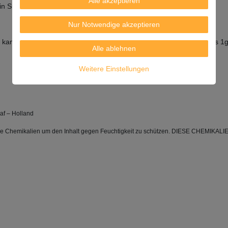
Alle akzeptieren
 in Suppen.
Nur Notwendige akzeptieren
ann zu Störungen der Schilddrüsenfunktion führen. Nicht mehr als 1g
Alle ablehnen
Weitere Einstellungen
af – Holland
de Chemikalien um den Inhalt gegen Feuchtigkeit zu schützen. DIESE CHEMIKALI