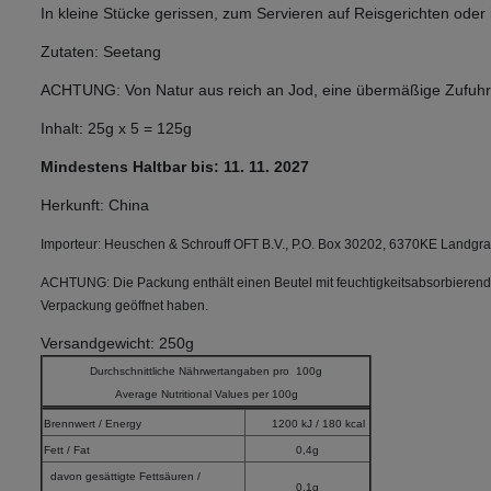
In kleine Stücke gerissen, zum Servieren auf Reisgerichten oder
Zutaten: Seetang
ACHTUNG: Von Natur aus reich an Jod, eine übermäßige Zufuhr k
Inhalt: 25g x 5 = 125g
Mindestens Haltbar bis: 11. 11. 2027
Herkunft: China
Importeur: Heuschen & Schrouff OFT B.V., P.O. Box 30202, 6370KE Landgra
ACHTUNG: Die Packung enthält einen Beutel mit feuchtigkeitsabsorbieren
Verpackung geöffnet haben.
Versandgewicht: 250g
Durchschnittliche Nährwertangaben pro 100g
Average Nutritional Values per 100g
Brennwert / Energy
1200 kJ / 180 kcal
Fett / Fat
0,4g
davon gesättigte Fettsäuren /
0,1g