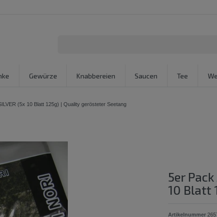
nke
Gewürze
Knabbereien
Saucen
Tee
We
LVER (5x 10 Blatt 125g) | Quality gerösteter Seetang
5er Pack
10 Blatt
Artikelnummer
265