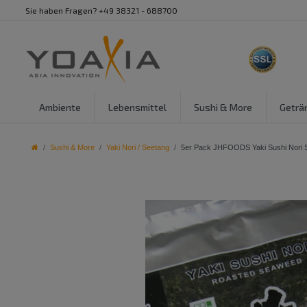
Sie haben Fragen? +49 38321 - 688700
Ambiente
Lebensmittel
Sushi & More
Geträ
Sushi & More
Yaki Nori / Seetang
5er Pack JHFOODS Yaki Sushi Nori SI