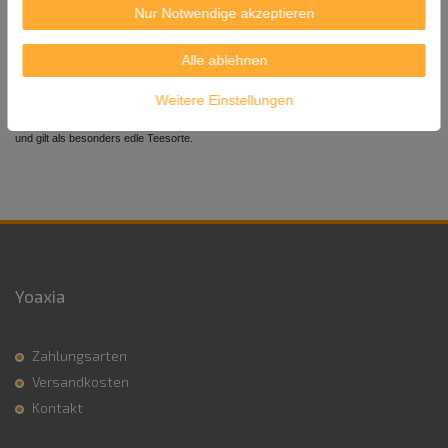
Nur Notwendige akzeptieren
Herkunft: China
Alle ablehnen
Versandgewicht: 980g
*Matcha 抹茶 ist japanisch und bedeutet pulverisierter Tee.
Weitere Einstellungen
Er ist ein zu feinstem Pulver vermahlener Grüntee, hat eine intensive, grüne Farbe
und gilt als besonders edle Teesorte.
Yoaxia
Zahlungsarten
Versandkosten
Kontakt