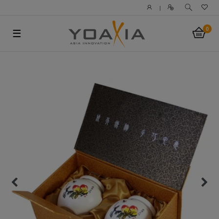
|
0
☰