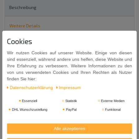
Beschreibung
Weitere Details
Cookies
EU-Verantwortlicher
Wir nutzen Cookies auf unserer Website. Einige von diesen
sind essenziell, während andere uns helfen, diese Website und
2er Set Matcha Töpfchen aus Keramik Ø9
Ihre Erfahrung zu verbessern. Weitere Informationen zu den
von uns verwendeten Cookies und Ihren Rechten als Nutzer
cm / je ca. 200ml
finden Sie hier:
Dekor BLUME
Daten­schutz­erklärung
Impressum
Sehr dekorativ verpacktes Töpfchen Set für Matcha* oder andere
Tees.
Essenziell
Statistik
Externe Medien
DHL Wunschzustellung
PayPal
Funktional
Maße (alle ca.)
:
Durchmesser im mittleren Bereich: 9 cm
Alle akzeptieren
Höhe mit Deckel: 9 cm
Fassungsvermögen: 200ml