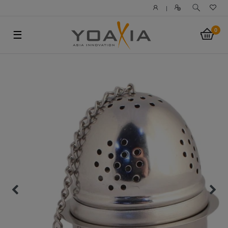
|
0
☰