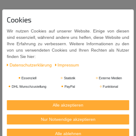
Cookies
Beschreibung
Wir nutzen Cookies auf unserer Website. Einige von diesen
Weitere Details
sind essenziell, während andere uns helfen, diese Website und
Ihre Erfahrung zu verbessern. Weitere Informationen zu den
von uns verwendeten Cookies und Ihren Rechten als Nutzer
EU-Verantwortlicher
finden Sie hier:
Daten­schutz­erklärung
Impressum
Ø 3.7xcm Teeei mit Untersetzer
Essenziell
Statistik
Externe Medien
ROSTFREIER STAHL
DHL Wunschzustellung
PayPal
Funktional
Tea Infuser
STAINLESS STEEL
Alle akzeptieren
Klassisches Teeei mit Untersetzer aus rostfreiem Stahl.
Nur Notwendige akzeptieren
Maße ca.: Ø 3.7cm x Länge 5cm
Alle ablehnen
Versandgewicht: 50g