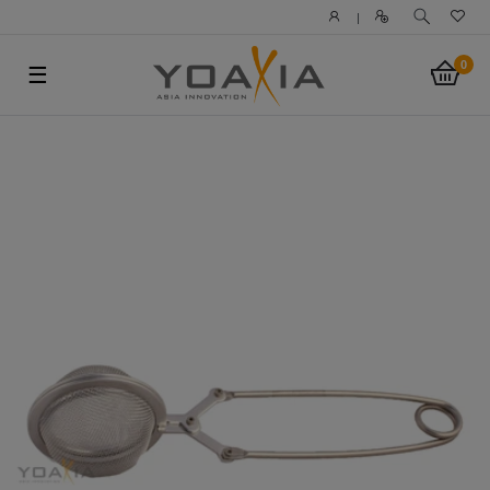
|
0
☰