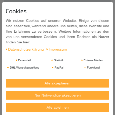
Beschreibung
Cookies
Wir nutzen Cookies auf unserer Website. Einige von diesen
Weitere Details
sind essenziell, während andere uns helfen, diese Website und
Ihre Erfahrung zu verbessern. Weitere Informationen zu den
EU-Verantwortlicher
von uns verwendeten Cookies und Ihren Rechten als Nutzer
finden Sie hier:
Daten­schutz­erklärung
Impressum
Ø 4.5cm Teezange
ROSTFREIER STAHL
Essenziell
Statistik
Externe Medien
Tea Infuser Tong
DHL Wunschzustellung
PayPal
Funktional
STAINLESS STEEL
Alle akzeptieren
Klassische Teezange aus rostfreiem Stahl.
Maße ca.: Ø 4.5cm / Länge 15.5cm
Nur Notwendige akzeptieren
Versandgewicht: 50g
Alle ablehnen