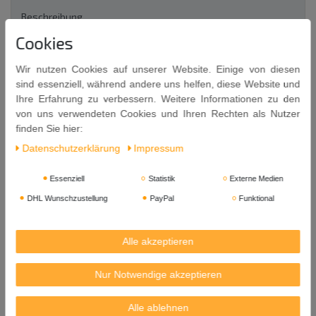
Beschreibung
Cookies
Weitere Details
Wir nutzen Cookies auf unserer Website. Einige von diesen
sind essenziell, während andere uns helfen, diese Website und
Ihre Erfahrung zu verbessern. Weitere Informationen zu den
EU-Verantwortlicher
von uns verwendeten Cookies und Ihren Rechten als Nutzer
finden Sie hier:
Teekanne Filter KLEIN Ø ca. 5.5cm
Daten­schutz­erklärung
Impressum
Dauerfilter Teesieb Teefilter
Essenziell
Statistik
Externe Medien
Feinmaschiger Metallsieb-Einsatz für Teekannen.
DHL Wunschzustellung
PayPal
Funktional
Durchmesser am oberen Rand (außen): ca. 6.6 cm
Durchmesser Sieb oben: ca. 5.5 cm
Alle akzeptieren
Durchmesser Sieb unten: ca. 3.2 cm
Höhe: ca. 4.0 cm
Nur Notwendige akzeptieren
Herkunft: China
Alle ablehnen
Versandgewicht: 200g