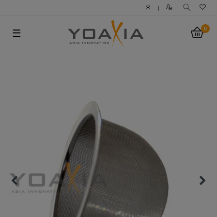
|
0
☰