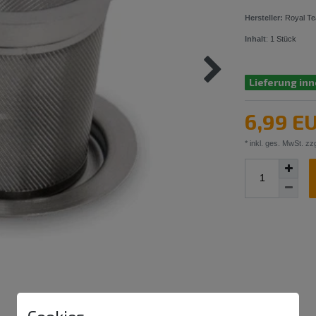
Hersteller:
Royal Te
Inhalt
:
1
Stück
Lieferung inn
6,99 E
* inkl. ges. MwSt. zzg