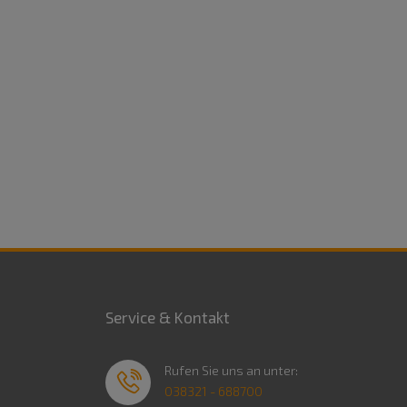
Service & Kontakt
Rufen Sie uns an unter:
038321 - 688700