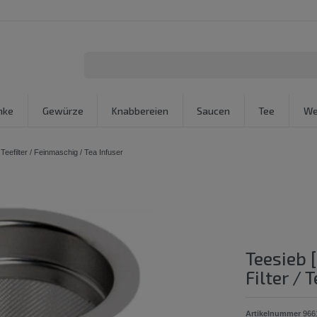
nke
Gewürze
Knabbereien
Saucen
Tee
We
 Teefilter / Feinmaschig / Tea Infuser
Teesieb 
Filter / 
Artikelnummer
966