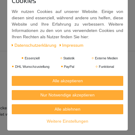
Cookies
Wir nutzen Cookies auf unserer Website. Einige von
diesen sind essenziell, während andere uns helfen, diese
Website und Ihre Erfahrung zu verbessern. Weitere
Informationen zu den von uns verwendeten Cookies und
Ihren Rechten als Nutzer finden Sie hier:
Daten­schutz­erklärung
Impressum
Essenziell
Statistik
Externe Medien
DHL Wunschzustellung
PayPal
Funktional
Alle akzeptieren
Nur Notwendige akzeptieren
eckel zum einfachen Zubereiten von Tee.
Alle ablehnen
det werden.
Weitere Einstellungen