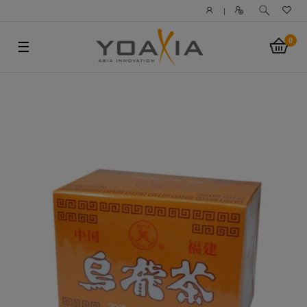
|
0
☰