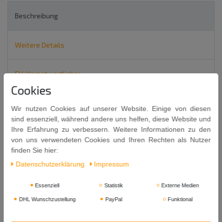
Beschreibung
Weitere Details
EU-Verantwortlicher
Cookies
Fujian Oolong Tee (20 Teebeutel /40g)
Wir nutzen Cookies auf unserer Website. Einige von diesen
sind essenziell, während andere uns helfen, diese Website und
[FL001]
Ihre Erfahrung zu verbessern. Weitere Informationen zu den
Chinesischer Oolong Tee
von uns verwendeten Cookies und Ihren Rechten als Nutzer
finden Sie hier:
Daten­schutz­erklärung
Impressum
Essenziell
Statistik
Externe Medien
DHL Wunschzustellung
PayPal
Funktional