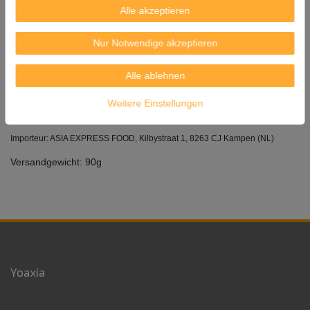
Der klassische chinesische Tee mit langer Tradition, wird in China
Alle akzeptieren
auch als Getränk zum Essen gereicht.
Zutaten: Oolong Tee.
Nur Notwendige akzeptieren
Inhalt: 40g (20 Teebeutel à 2 g)
Alle ablehnen
Mindestens Haltbar bis: 31. 01. 2029
Weitere Einstellungen
Herkunft: China
Importeur: ASIA EXPRESS FOOD, Kilbystraat 1, 8263 CJ Kampen (NL)
Versandgewicht: 90g
Yoaxia