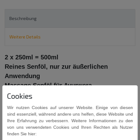
Beschreibung
Weitere Details
2 x 2
50ml = 500ml
Reines Senföl, nur zur äußerlichen
Anwendung
Massage Senföl für Ayurwera
Cookies
Anwendungen
100% PURE MUSTARD OIL
Wir nutzen Cookies auf unserer Website. Einige von diesen
PREMIUM QUALITY
sind essenziell, während andere uns helfen, diese Website und
Ihre Erfahrung zu verbessern. Weitere Informationen zu den
von uns verwendeten Cookies und Ihren Rechten als Nutzer
finden Sie hier: