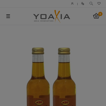
|
0
☰