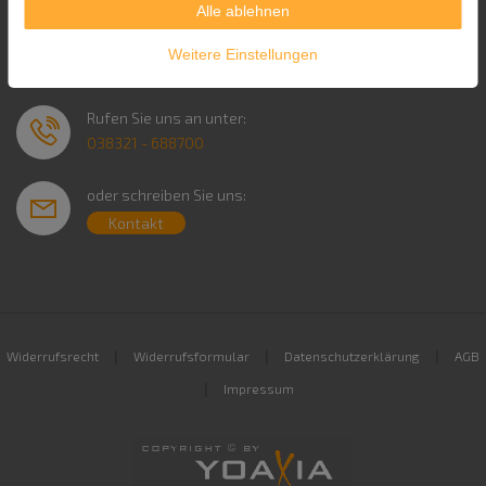
Alle ablehnen
Service & Kontakt
Weitere Einstellungen
Rufen Sie uns an unter:
038321 - 688700
oder schreiben Sie uns:
Kontakt
|
|
|
Widerrufsrecht
Widerrufsformular
Datenschutzerklärung
AGB
|
Impressum