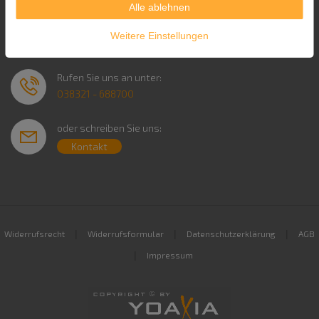
Alle ablehnen
Service & Kontakt
Weitere Einstellungen
Rufen Sie uns an unter:
038321 - 688700
oder schreiben Sie uns:
Kontakt
|
|
|
Widerrufsrecht
Widerrufsformular
Datenschutzerklärung
AGB
|
Impressum