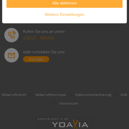
Alle ablehnen
Service & Kontakt
Weitere Einstellungen
Rufen Sie uns an unter:
038321 - 688700
oder schreiben Sie uns:
Kontakt
|
|
|
Widerrufsrecht
Widerrufsformular
Datenschutzerklärung
AGB
|
Impressum