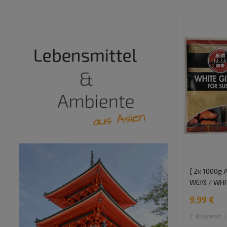
[ 2x 1000g 
WEIß / WHI
9,99 €
2
Kilogramm
|