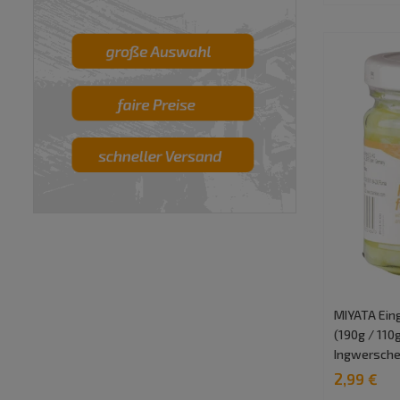
MIYATA Eing
(190g / 110
Ingwersche
2,99 €