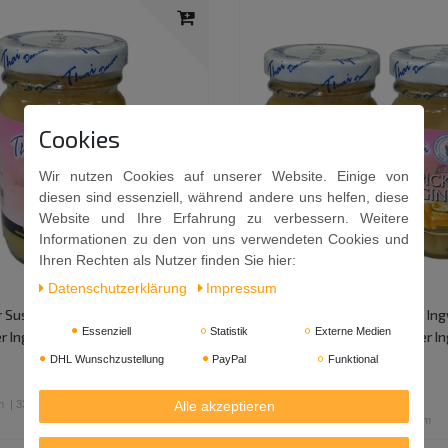
Cookies
Wir nutzen Cookies auf unserer Website. Einige von
diesen sind essenziell, während andere uns helfen, diese
Website und Ihre Erfahrung zu verbessern. Weitere
Informationen zu den von uns verwendeten Cookies und
Ihren Rechten als Nutzer finden Sie hier:
Daten­schutz­erklärung
Impressum
 Sushi Ingwer (100g/ 50g ATG)
2er-Pack Thai Dancer Sushi In
Essenziell
Statistik
Externe Medien
r Ingwer | Pickled Ginger
100g/ 50g ATG) | Eingelegter I
Pickled Ginger
DHL Wunschzustellung
PayPal
Funktional
3,29 €
m
| 33,80 € / Kilogramm
Alle akzeptieren
0.1
Kilogramm
| 32,90 € / Kilogramm