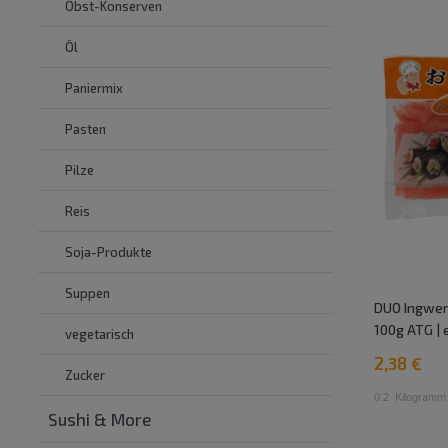
Obst-Konserven
Öl
Paniermix
Pasten
Pilze
Reis
Soja-Produkte
Suppen
DUO Ingwers
100g ATG | 
vegetarisch
2,38 €
Zucker
0.2
Kilogramm
Sushi & More