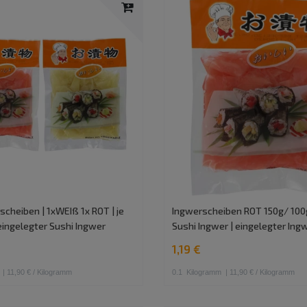
cheiben | 1xWEIß 1x ROT | je
Ingwerscheiben ROT 150g/ 100
eingelegter Sushi Ingwer
Sushi Ingwer | eingelegter Ing
1,19 €
| 11,90 € / Kilogramm
0.1
Kilogramm
| 11,90 € / Kilogramm