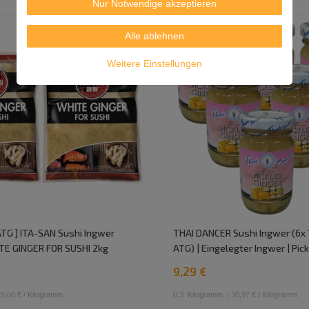
Nur Notwendige akzeptieren
Alle ablehnen
Weitere Einstellungen
ATG ] ITA-SAN Sushi Ingwer
THAI DANCER Sushi Ingwer (6x
TE GINGER FOR SUSHI 2kg
ATG) | Eingelegter Ingwer | Pic
9,29 €
 5,00 € / Kilogramm
0.3
Kilogramm
| 30,97 € / Kilogramm