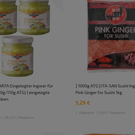
YATA Eingelegter Ingwer für
[ 1000g ATG ] ITA-SAN Sushi Ing
90g/110g ATG) | eingelegte
Pink Ginger for Sushi 1kg
iben
5,29 €
1
Kilogramm
| 5,29 € / Kilogramm
m
| 26,33 € / Kilogramm