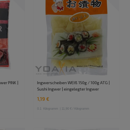
wer PINK |
Ingwerscheiben WEIß 150g / 100g ATG |
Sushi Ingwer | eingelegter Ingwer
1,19 €
0.1
Kilogramm
| 11,90 € / Kilogramm