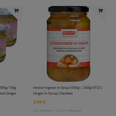
 100g/ 50g
nestor Ingwer in Sirup (450g / 240g ATG) |
kled Ginger
Ginger in Syrup | Gember
3,99 €
0.24
Kilogramm
| 16,63 € / Kilogramm