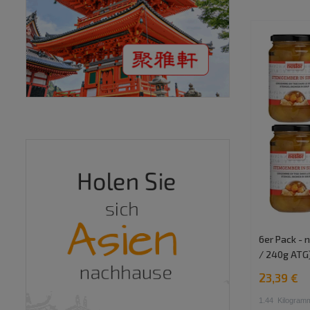
6er Pack - 
/ 240g ATG)
23,39 €
1.44
Kilogram