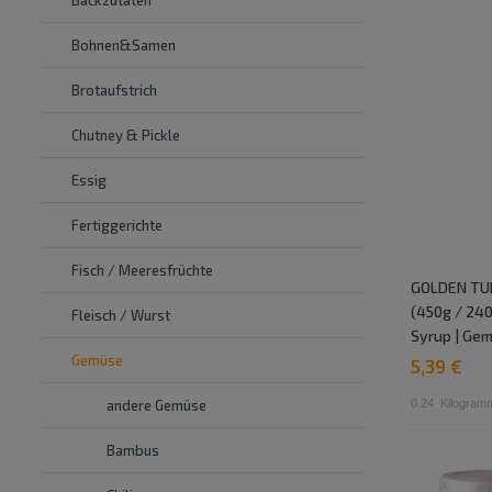
Bohnen&Samen
Brotaufstrich
Chutney & Pickle
Essig
Fertiggerichte
Fisch / Meeresfrüchte
GOLDEN TUR
(450g / 240g
Fleisch / Wurst
Syrup | Ge
Gemüse
5,39 €
0.24
Kilogram
andere Gemüse
Bambus