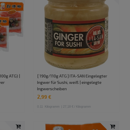
100g ATG) |
[ 190g/110g ATG ] ITA-SAN Eingelegter
wer
Ingwer für Sushi, weiß | eingelegte
Ingwerscheiben
2,99 €
0.11
Kilogramm
| 27,18 € / Kilogramm