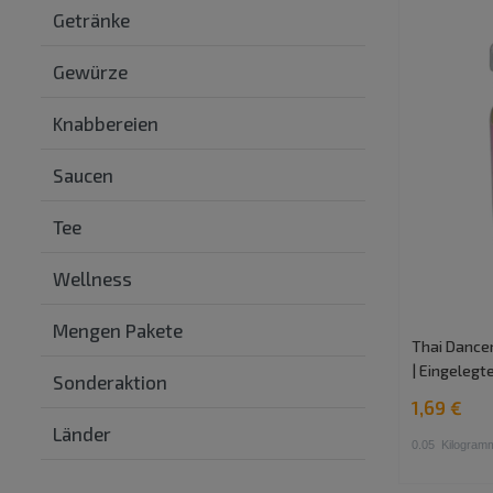
Getränke
Gewürze
Knabbereien
Saucen
Tee
Wellness
Mengen Pakete
Thai Dancer
| Eingelegte
Sonderaktion
1,69 €
Länder
0.05
Kilogram