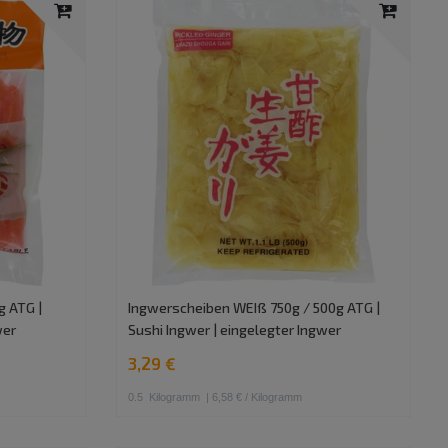
g ATG |
Ingwerscheiben WEIß 750g / 500g ATG |
wer
Sushi Ingwer | eingelegter Ingwer
3,29 €
0.5
Kilogramm
| 6,58 € / Kilogramm