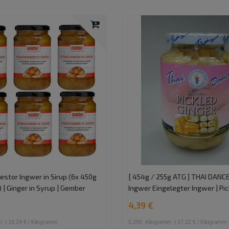
nestor Ingwer in Sirup (6x 450g
[ 454g / 255g ATG ] THAI DANC
 | Ginger in Syrup | Gember
Ingwer Eingelegter Ingwer | Pi
4,39 €
m
| 16,24 € / Kilogramm
0.255
Kilogramm
| 17,22 € / Kilogramm