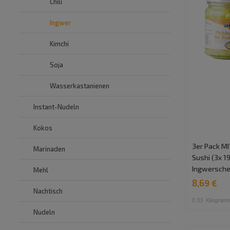
Chili
Ingwer
Kimchi
Soja
Wasserkastanienen
Instant-Nudeln
Kokos
3er Pack MI
Marinaden
Sushi (3x 1
Ingwersche
Mehl
8,69 €
Nachtisch
0.33
Kilogram
Nudeln