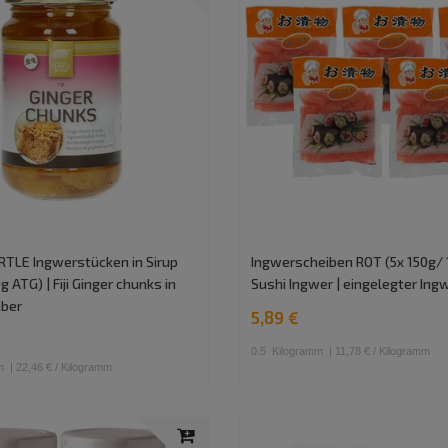
TLE Ingwerstücken in Sirup
Ingwerscheiben ROT (5x 150g/ 
 ATG) | Fiji Ginger chunks in
Sushi Ingwer | eingelegter Ing
mber
5,89 €
0.5
Kilogramm
| 11,78 € / Kilogramm
m
| 22,46 € / Kilogramm