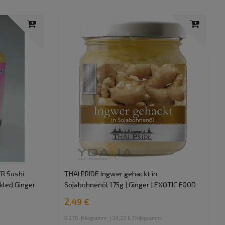
ER Sushi
THAI PRIDE Ingwer gehackt in
ckled Ginger
Sojabohnenöl 175g | Ginger | EXOTIC FOOD
2,49 €
0.175
Kilogramm
| 14,23 € / Kilogramm