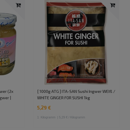
gwer (2x
[ 1000g ATG ] ITA-SAN Sushi Ingwer WEIß /
ngwer |
WHITE GINGER FOR SUSHI 1kg
5,29 €
1
Kilogramm
| 5,29 € / Kilogramm